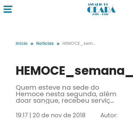
Início
Noticias
HEMOCE_sema
na_do_doado
r
HEMOCE_semana_
Quem esteve na sede do
Hemoce nesta segunda, além
doar sangue, recebeu serviços
de bem-estar e beleza como
corte de cabelo, maquiagem,
19:17 | 20 de nov de 2018
Autor:
barbearia e massagem