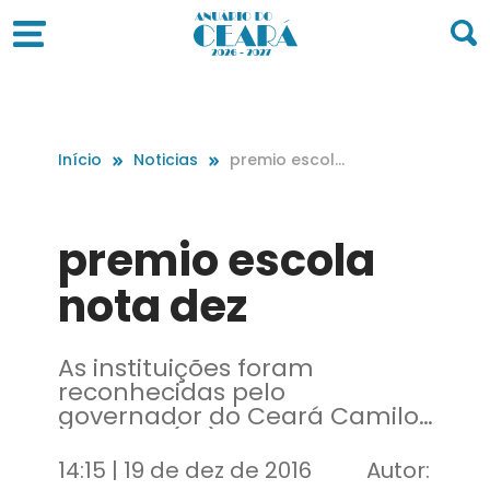
Início
Noticias
premio escola
nota dez
premio escola
nota dez
As instituições foram
reconhecidas pelo
governador do Ceará Camilo
Santana (PT) no Centro de
Eventos
14:15 | 19 de dez de 2016
Autor: