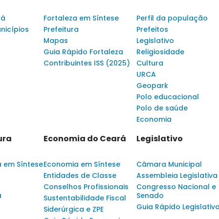
rá
Fortaleza em Síntese
Perfil da população
nicípios
Prefeitura
Prefeitos
Mapas
Legislativo
Guia Rápido Fortaleza
Religiosidade
Contribuintes ISS (2025)
Cultura
URCA
Geopark
Polo educacional
Polo de saúde
Economia
ura
Economia do Ceará
Legislativo
a em Síntese
Economia em Síntese
Câmara Municipal
Entidades de Classe
Assembleia Legislativa
Conselhos Profissionais
Congresso Nacional e
a
Senado
Sustentabilidade Fiscal
Guia Rápido Legislativ
Siderúrgica e ZPE