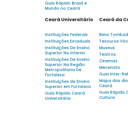
Guia Rápido Brasil e
Mundo no Ceará
Ceará Universitário
Ceará da C
Instituições Federais
Bens Tomba
Instituições Estaduais
Tesouros Viv
Instituições De Ensino
Museus
Superior No Interior
Teatros
Instituições De Ensino
Cinemas
Superior Na Região
Mecenato
Metropolitana De
Guia Inter-Re
Fortaleza
Mapa das dio
Instituições de Ensino
Ceará
Superior em Fortaleza
Guia Rápido 
Guia Rápido Ceará
Cultura
Universitário