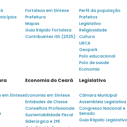
rá
Fortaleza em Síntese
Perfil da população
nicípios
Prefeitura
Prefeitos
Mapas
Legislativo
Guia Rápido Fortaleza
Religiosidade
Contribuintes ISS (2025)
Cultura
URCA
Geopark
Polo educacional
Polo de saúde
Economia
ura
Economia do Ceará
Legislativo
a em Síntese
Economia em Síntese
Câmara Municipal
Entidades de Classe
Assembleia Legislativa
Conselhos Profissionais
Congresso Nacional e
a
Senado
Sustentabilidade Fiscal
Guia Rápido Legislativ
Siderúrgica e ZPE