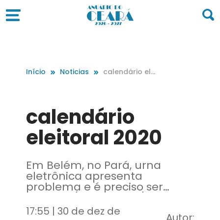
Início
Noticias
calendário elei
toral 2020
calendário
eleitoral 2020
Em Belém, no Pará, urna
eletrônica apresenta
problema e é preciso ser
trocada (Tânia Rêgo/Agência
Brasil)
17:55 | 30 de dez de
Autor: