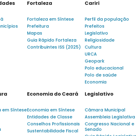
idades
Fortaleza
Cariri
rá
Fortaleza em Síntese
Perfil da população
nicípios
Prefeitura
Prefeitos
Mapas
Legislativo
Guia Rápido Fortaleza
Religiosidade
Contribuintes ISS (2025)
Cultura
URCA
Geopark
Polo educacional
Polo de saúde
Economia
ura
Economia do Ceará
Legislativo
a em Síntese
Economia em Síntese
Câmara Municipal
Entidades de Classe
Assembleia Legislativa
Conselhos Profissionais
Congresso Nacional e
a
Senado
Sustentabilidade Fiscal