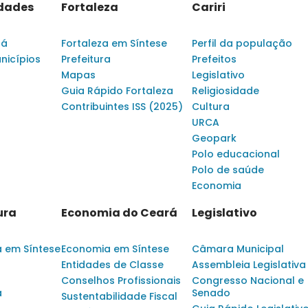
idades
Fortaleza
Cariri
rá
Fortaleza em Síntese
Perfil da população
nicípios
Prefeitura
Prefeitos
Mapas
Legislativo
Guia Rápido Fortaleza
Religiosidade
Contribuintes ISS (2025)
Cultura
URCA
Geopark
Polo educacional
Polo de saúde
Economia
ura
Economia do Ceará
Legislativo
a em Síntese
Economia em Síntese
Câmara Municipal
Entidades de Classe
Assembleia Legislativa
Conselhos Profissionais
Congresso Nacional e
a
Senado
Sustentabilidade Fiscal