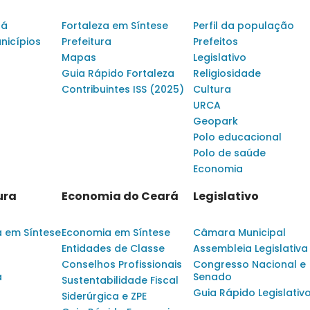
rá
Fortaleza em Síntese
Perfil da população
nicípios
Prefeitura
Prefeitos
Mapas
Legislativo
Guia Rápido Fortaleza
Religiosidade
Contribuintes ISS (2025)
Cultura
URCA
Geopark
Polo educacional
Polo de saúde
Economia
ura
Economia do Ceará
Legislativo
a em Síntese
Economia em Síntese
Câmara Municipal
Entidades de Classe
Assembleia Legislativa
Conselhos Profissionais
Congresso Nacional e
a
Senado
Sustentabilidade Fiscal
Guia Rápido Legislativ
Siderúrgica e ZPE