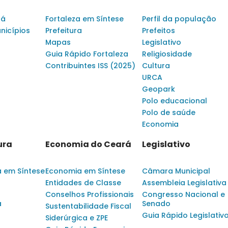
rá
Fortaleza em Síntese
Perfil da população
nicípios
Prefeitura
Prefeitos
Mapas
Legislativo
Guia Rápido Fortaleza
Religiosidade
Contribuintes ISS (2025)
Cultura
URCA
Geopark
Polo educacional
Polo de saúde
Economia
ura
Economia do Ceará
Legislativo
a em Síntese
Economia em Síntese
Câmara Municipal
Entidades de Classe
Assembleia Legislativa
Conselhos Profissionais
Congresso Nacional e
a
Senado
Sustentabilidade Fiscal
Guia Rápido Legislativ
Siderúrgica e ZPE