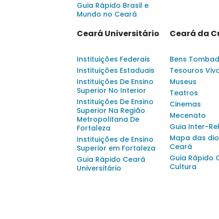
Guia Rápido Brasil e
Mundo no Ceará
Ceará Universitário
Ceará da C
Instituições Federais
Bens Tomba
Instituições Estaduais
Tesouros Viv
Instituições De Ensino
Museus
Superior No Interior
Teatros
Instituições De Ensino
Cinemas
Superior Na Região
Mecenato
Metropolitana De
Guia Inter-Re
Fortaleza
Mapa das dio
Instituições de Ensino
Ceará
Superior em Fortaleza
Guia Rápido 
Guia Rápido Ceará
Cultura
Universitário