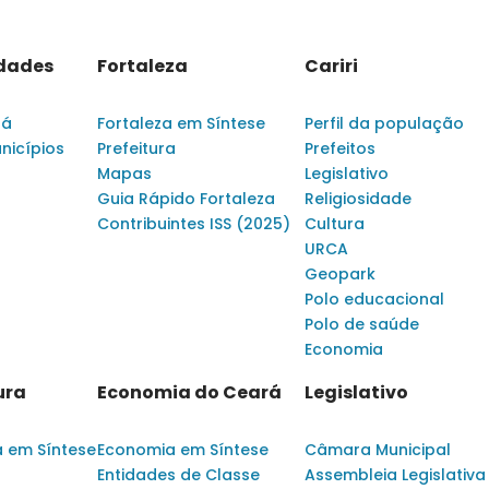
idades
Fortaleza
Cariri
rá
Fortaleza em Síntese
Perfil da população
nicípios
Prefeitura
Prefeitos
Mapas
Legislativo
Guia Rápido Fortaleza
Religiosidade
Contribuintes ISS (2025)
Cultura
URCA
Geopark
Polo educacional
Polo de saúde
Economia
ura
Economia do Ceará
Legislativo
a em Síntese
Economia em Síntese
Câmara Municipal
Entidades de Classe
Assembleia Legislativa