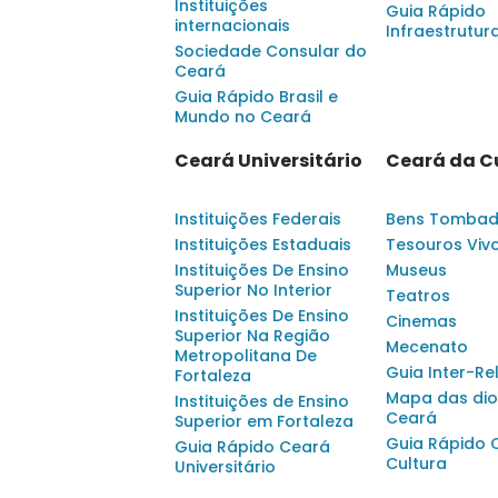
Instituições
Guia Rápido
internacionais
Infraestrutur
Sociedade Consular do
Ceará
Guia Rápido Brasil e
Mundo no Ceará
Ceará Universitário
Ceará da C
Instituições Federais
Bens Tomba
Instituições Estaduais
Tesouros Viv
Instituições De Ensino
Museus
Superior No Interior
Teatros
Instituições De Ensino
Cinemas
Superior Na Região
Mecenato
Metropolitana De
Guia Inter-Re
Fortaleza
Mapa das dio
Instituições de Ensino
Ceará
Superior em Fortaleza
Guia Rápido 
Guia Rápido Ceará
Cultura
Universitário