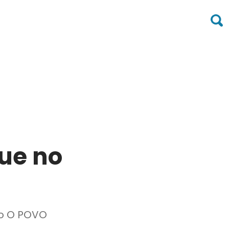
ue no
do O POVO