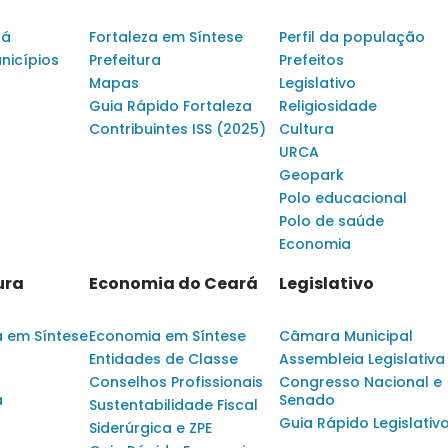
rá
Fortaleza em Síntese
Perfil da população
nicípios
Prefeitura
Prefeitos
Mapas
Legislativo
Guia Rápido Fortaleza
Religiosidade
Contribuintes ISS (2025)
Cultura
URCA
Geopark
Polo educacional
Polo de saúde
Economia
ura
Economia do Ceará
Legislativo
a em Síntese
Economia em Síntese
Câmara Municipal
Entidades de Classe
Assembleia Legislativa
Conselhos Profissionais
Congresso Nacional e
a
Senado
Sustentabilidade Fiscal
Guia Rápido Legislativ
Siderúrgica e ZPE