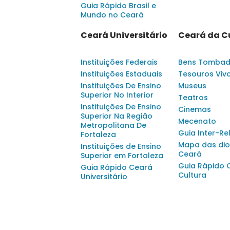
Guia Rápido Brasil e
Mundo no Ceará
Ceará Universitário
Ceará da C
Instituições Federais
Bens Tomba
Instituições Estaduais
Tesouros Viv
Instituições De Ensino
Museus
Superior No Interior
Teatros
Instituições De Ensino
Cinemas
Superior Na Região
Mecenato
Metropolitana De
Guia Inter-Re
Fortaleza
Mapa das dio
Instituições de Ensino
Ceará
Superior em Fortaleza
Guia Rápido 
Guia Rápido Ceará
Cultura
Universitário