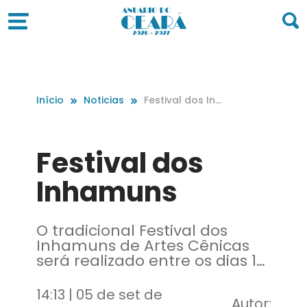
Início
Noticias
Festival dos Inh
amuns
Festival dos
Inhamuns
O tradicional Festival dos
Inhamuns de Artes Cênicas
será realizado entre os dias 10
a 16 de setembro, nos
municípios de Tauá e Arneiroz.
14:13 | 05 de set de
Autor: