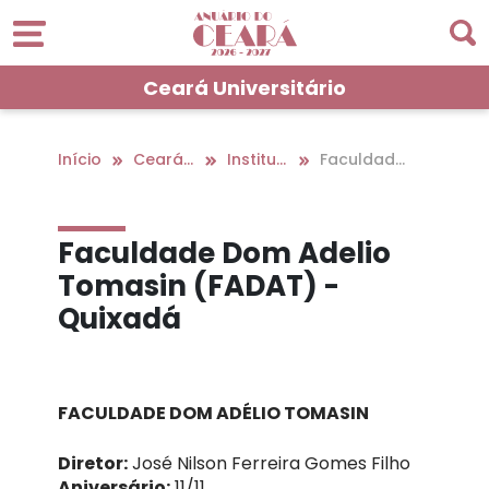
Ceará Universitário
Início
Ceará Universitário
Instituições De Ensino Superior No Interior
Faculdade
Dom Adelio
Tomasin (F
adat) - Qui
Faculdade Dom Adelio
xadá
Tomasin (FADAT) -
Quixadá
FACULDADE DOM ADÉLIO TOMASIN
Diretor:
José Nilson Ferreira Gomes Filho
Aniversário:
11/11