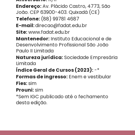
Endereço:
Av. Plácido Castro, 4773, São
João. CEP 63900-403. Quixadá (CE)
Telefone:
(88) 99781 4687
E-mail:
direcao@fadat.edu.br
Site:
www.fadat.edu.br
Mantenedor:
Instituto Educacional e de
Desenvolvimento Profissional São João
Paulo II Limitada
Natureza jurídica:
Sociedade Empresária
Limitada
Índice Geral de Cursos (2023):
-*
Formas de ingresso:
Enem e vestibular
Fies:
sim
Prouni:
sim
*Sem IGC publicado até o fechamento
desta edição.