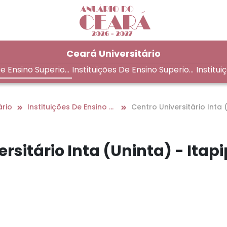
Ceará Universitário
De Ensino Superior
Instituições De Ensino Superior
Institui
Na Região Metropolitana De Fo
em Fort
rtaleza
ário
Instituições De Ensino Superior No Interior
Centro Universitário Inta 
ninta) - Itapipoca
rsitário Inta (Uninta) - Itap