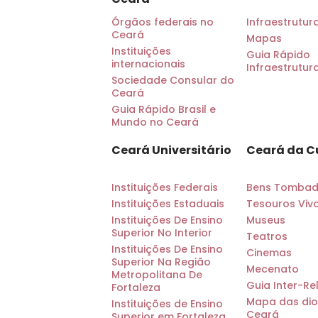
Órgãos federais no
Infraestrutur
Ceará
Mapas
Instituições
Guia Rápido
internacionais
Infraestrutur
Sociedade Consular do
Ceará
Guia Rápido Brasil e
Mundo no Ceará
Ceará Universitário
Ceará da C
Instituições Federais
Bens Tomba
Instituições Estaduais
Tesouros Viv
Instituições De Ensino
Museus
Superior No Interior
Teatros
Instituições De Ensino
Cinemas
Superior Na Região
Mecenato
Metropolitana De
Guia Inter-Re
Fortaleza
Mapa das dio
Instituições de Ensino
Ceará
Superior em Fortaleza