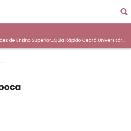
ções de Ensino Superior
Guia Rápido Ceará Universitári
aleza
o
(U
ipoca