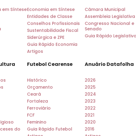
a em Síntese
Economia em Síntese
Câmara Municipal
Entidades de Classe
Assembleia Legislativa
Conselhos Profissionais
Congresso Nacional e
a
Senado
Sustentabilidade Fiscal
Guia Rápido Legislativ
Siderúrgica e ZPE
Guia Rápido Economia
Artigos
ultura
Futebol Cearense
Anuário Datafolha
dos
Histórico
2026
os
Orçamento
2025
Ceará
2024
Fortaleza
2023
Ferroviário
2022
FCF
2021
ligioso
Feminino
2020
ceses do
Guia Rápido Futebol
2016