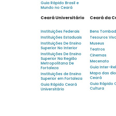
Guia Rápido Brasil e
Mundo no Ceará
Ceará Universitário
Ceará da C
Instituições Federais
Bens Tomba
Instituições Estaduais
Tesouros Viv
Instituições De Ensino
Museus
Superior No Interior
Teatros
Instituições De Ensino
Cinemas
Superior Na Região
Mecenato
Metropolitana De
Guia Inter-Re
Fortaleza
Mapa das dio
Instituições de Ensino
Ceará
Superior em Fortaleza
Guia Rápido 
Guia Rápido Ceará
Cultura
Universitário