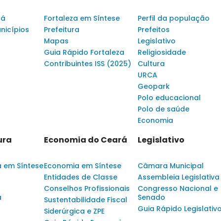
rá
Fortaleza em Síntese
Perfil da população
nicípios
Prefeitura
Prefeitos
Mapas
Legislativo
Guia Rápido Fortaleza
Religiosidade
Contribuintes ISS (2025)
Cultura
URCA
Geopark
Polo educacional
Polo de saúde
Economia
ura
Economia do Ceará
Legislativo
a em Síntese
Economia em Síntese
Câmara Municipal
Entidades de Classe
Assembleia Legislativa
Conselhos Profissionais
Congresso Nacional e
a
Senado
Sustentabilidade Fiscal
Guia Rápido Legislativ
Siderúrgica e ZPE