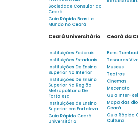
Infraestrutur
Sociedade Consular do
Ceará
Guia Rápido Brasil e
Mundo no Ceará
Ceará Universitário
Ceará da C
Instituições Federais
Bens Tomba
Instituições Estaduais
Tesouros Viv
Instituições De Ensino
Museus
Superior No Interior
Teatros
Instituições De Ensino
Cinemas
Superior Na Região
Mecenato
Metropolitana De
Guia Inter-Re
Fortaleza
Mapa das dio
Instituições de Ensino
Ceará
Superior em Fortaleza
Guia Rápido 
Guia Rápido Ceará
Cultura
Universitário