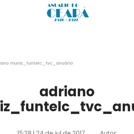
iano muniz_funtelc_tvc_anuário
adriano
z_funtelc_tvc_an
15:28 | 24 de jul de 2017
Autor: