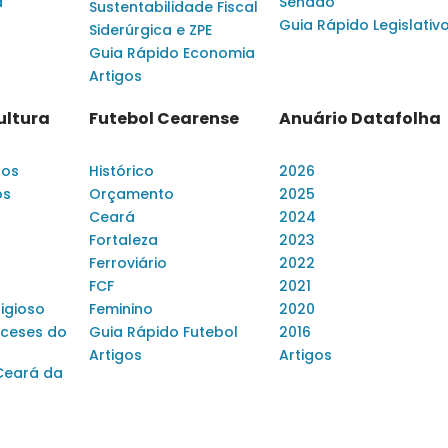
a
Senado
Sustentabilidade Fiscal
Guia Rápido Legislativ
Siderúrgica e ZPE
Guia Rápido Economia
Artigos
ultura
Futebol Cearense
Anuário Datafolha
dos
Histórico
2026
os
Orçamento
2025
Ceará
2024
Fortaleza
2023
Ferroviário
2022
FCF
2021
ligioso
Feminino
2020
ceses do
Guia Rápido Futebol
2016
Artigos
Artigos
Ceará da