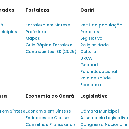
idades
Fortaleza
Cariri
rá
Fortaleza em Síntese
Perfil da população
nicípios
Prefeitura
Prefeitos
Mapas
Legislativo
Guia Rápido Fortaleza
Religiosidade
Contribuintes ISS (2025)
Cultura
URCA
Geopark
Polo educacional
Polo de saúde
Economia
ura
Economia do Ceará
Legislativo
a em Síntese
Economia em Síntese
Câmara Municipal
Entidades de Classe
Assembleia Legislativa
Conselhos Profissionais
Congresso Nacional e