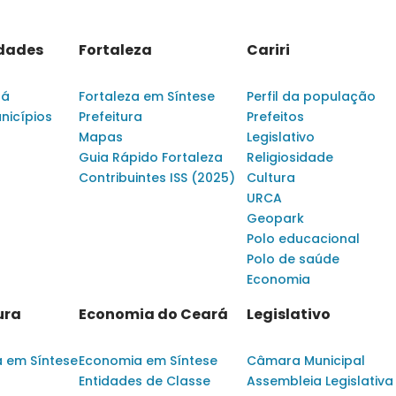
idades
Fortaleza
Cariri
rá
Fortaleza em Síntese
Perfil da população
nicípios
Prefeitura
Prefeitos
Mapas
Legislativo
Guia Rápido Fortaleza
Religiosidade
Contribuintes ISS (2025)
Cultura
URCA
Geopark
Polo educacional
Polo de saúde
Economia
ura
Economia do Ceará
Legislativo
a em Síntese
Economia em Síntese
Câmara Municipal
Entidades de Classe
Assembleia Legislativa