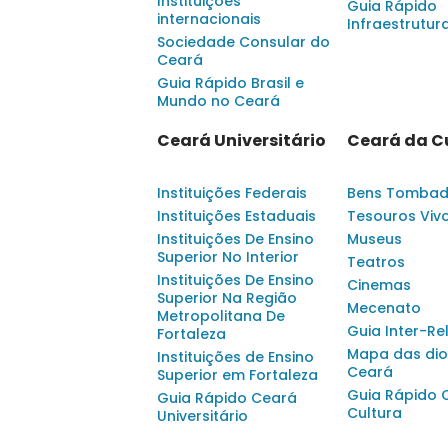
Instituições
Guia Rápido
internacionais
Infraestrutur
Sociedade Consular do
Ceará
Guia Rápido Brasil e
Mundo no Ceará
Ceará Universitário
Ceará da C
Instituições Federais
Bens Tomba
Instituições Estaduais
Tesouros Viv
Instituições De Ensino
Museus
Superior No Interior
Teatros
Instituições De Ensino
Cinemas
Superior Na Região
Mecenato
Metropolitana De
Guia Inter-Re
Fortaleza
Mapa das dio
Instituições de Ensino
Ceará
Superior em Fortaleza
Guia Rápido 
Guia Rápido Ceará
Cultura
Universitário