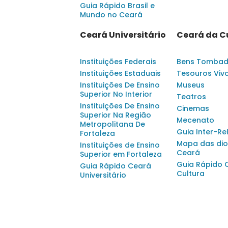
Guia Rápido Brasil e
Mundo no Ceará
Ceará Universitário
Ceará da C
Instituições Federais
Bens Tomba
Instituições Estaduais
Tesouros Viv
Instituições De Ensino
Museus
Superior No Interior
Teatros
Instituições De Ensino
Cinemas
Superior Na Região
Mecenato
Metropolitana De
Guia Inter-Re
Fortaleza
Mapa das dio
Instituições de Ensino
Ceará
Superior em Fortaleza
Guia Rápido 
Guia Rápido Ceará
Cultura
Universitário