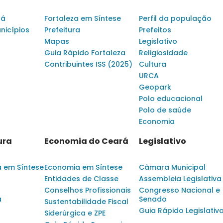
rá
Fortaleza em Síntese
Perfil da população
nicípios
Prefeitura
Prefeitos
Mapas
Legislativo
Guia Rápido Fortaleza
Religiosidade
Contribuintes ISS (2025)
Cultura
URCA
Geopark
Polo educacional
Polo de saúde
Economia
ura
Economia do Ceará
Legislativo
a em Síntese
Economia em Síntese
Câmara Municipal
Entidades de Classe
Assembleia Legislativa
Conselhos Profissionais
Congresso Nacional e
a
Senado
Sustentabilidade Fiscal
Guia Rápido Legislativ
Siderúrgica e ZPE