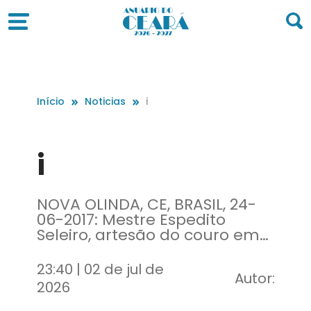
Início
Noticias
i
i
NOVA OLINDA, CE, BRASIL, 24-
06-2017: Mestre Espedito
Seleiro, artesão do couro em
sua oficina. Especial Rotas do
Semiárido - Espedito Seleiro e
23:40 | 02 de jul de
Autor:
a importância do trabalho
2026
desenvolvido com o couro na