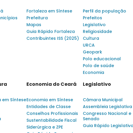
rá
Fortaleza em Síntese
Perfil da população
nicípios
Prefeitura
Prefeitos
Mapas
Legislativo
Guia Rápido Fortaleza
Religiosidade
Contribuintes ISS (2025)
Cultura
URCA
Geopark
Polo educacional
Polo de saúde
Economia
ura
Economia do Ceará
Legislativo
a em Síntese
Economia em Síntese
Câmara Municipal
Entidades de Classe
Assembleia Legislativa
Conselhos Profissionais
Congresso Nacional e
a
Senado
Sustentabilidade Fiscal
Guia Rápido Legislativ
Siderúrgica e ZPE