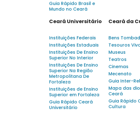
Guia Rápido Brasil e
Mundo no Ceará
Ceará Universitário
Ceará da C
Instituições Federais
Bens Tomba
Instituições Estaduais
Tesouros Viv
Instituições De Ensino
Museus
Superior No Interior
Teatros
Instituições De Ensino
Cinemas
Superior Na Região
Mecenato
Metropolitana De
Guia Inter-Re
Fortaleza
Mapa das dio
Instituições de Ensino
Ceará
Superior em Fortaleza
Guia Rápido 
Guia Rápido Ceará
Cultura
Universitário