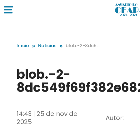
Início
Noticias
blob.-2-8dc54
9f69f382e6824
6ee856c2f2298
4
blob.-2-
8dc549f69f382e68
14:43 | 25 de nov de
Autor:
2025