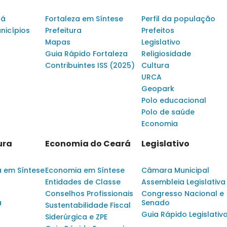
rá
Fortaleza em Síntese
Perfil da população
nicípios
Prefeitura
Prefeitos
Mapas
Legislativo
Guia Rápido Fortaleza
Religiosidade
Contribuintes ISS (2025)
Cultura
URCA
Geopark
Polo educacional
Polo de saúde
Economia
ura
Economia do Ceará
Legislativo
a em Síntese
Economia em Síntese
Câmara Municipal
Entidades de Classe
Assembleia Legislativa
Conselhos Profissionais
Congresso Nacional e
a
Senado
Sustentabilidade Fiscal
Guia Rápido Legislativ
Siderúrgica e ZPE