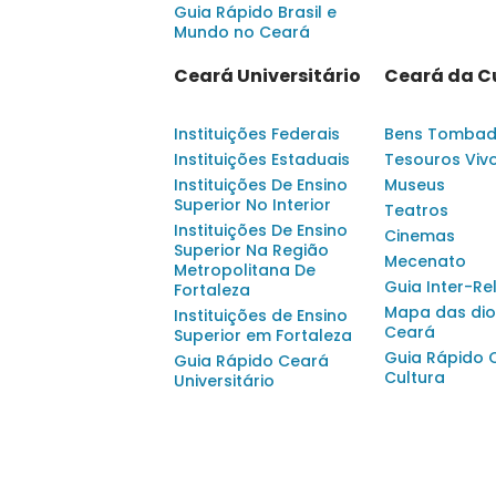
Guia Rápido Brasil e
Mundo no Ceará
Ceará Universitário
Ceará da C
Instituições Federais
Bens Tomba
Instituições Estaduais
Tesouros Viv
Instituições De Ensino
Museus
Superior No Interior
Teatros
Instituições De Ensino
Cinemas
Superior Na Região
Mecenato
Metropolitana De
Guia Inter-Re
Fortaleza
Mapa das dio
Instituições de Ensino
Ceará
Superior em Fortaleza
Guia Rápido 
Guia Rápido Ceará
Cultura
Universitário