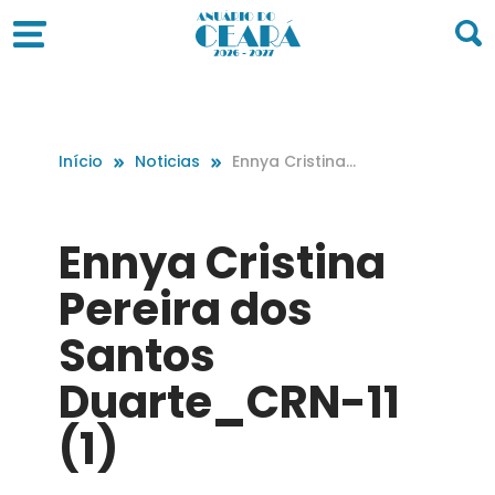
Início
Noticias
Ennya Cristina
Pereira dos San
tos Duarte_CR
N-11 (1)
Ennya Cristina
Pereira dos
Santos
Duarte_CRN-11
(1)