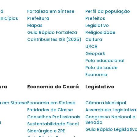
rá
Fortaleza em Síntese
Perfil da população
nicípios
Prefeitura
Prefeitos
Mapas
Legislativo
Guia Rápido Fortaleza
Religiosidade
Contribuintes ISS (2025)
Cultura
URCA
Geopark
Polo educacional
Polo de saúde
Economia
ura
Economia do Ceará
Legislativo
a em Síntese
Economia em Síntese
Câmara Municipal
Entidades de Classe
Assembleia Legislativa
Conselhos Profissionais
Congresso Nacional e
a
Senado
Sustentabilidade Fiscal
Guia Rápido Legislativ
Siderúrgica e ZPE