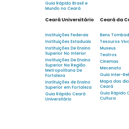
Guia Rápido Brasil e
Mundo no Ceará
Ceará Universitário
Ceará da C
Instituições Federais
Bens Tomba
Instituições Estaduais
Tesouros Viv
Instituições De Ensino
Museus
Superior No Interior
Teatros
Instituições De Ensino
Cinemas
Superior Na Região
Mecenato
Metropolitana De
Guia Inter-Re
Fortaleza
Mapa das dio
Instituições de Ensino
Ceará
Superior em Fortaleza
Guia Rápido 
Guia Rápido Ceará
Cultura
Universitário