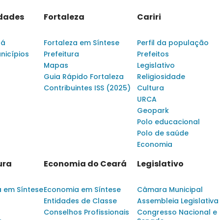
idades
Fortaleza
Cariri
rá
Fortaleza em Síntese
Perfil da população
nicípios
Prefeitura
Prefeitos
Mapas
Legislativo
Guia Rápido Fortaleza
Religiosidade
Contribuintes ISS (2025)
Cultura
URCA
Geopark
Polo educacional
Polo de saúde
Economia
ura
Economia do Ceará
Legislativo
a em Síntese
Economia em Síntese
Câmara Municipal
Entidades de Classe
Assembleia Legislativa
Conselhos Profissionais
Congresso Nacional e