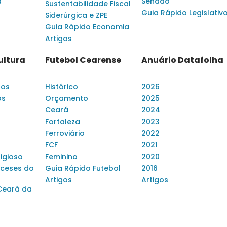
a
Senado
Sustentabilidade Fiscal
Guia Rápido Legislativ
Siderúrgica e ZPE
Guia Rápido Economia
Artigos
ultura
Futebol Cearense
Anuário Datafolha
dos
Histórico
2026
os
Orçamento
2025
Ceará
2024
Fortaleza
2023
Ferroviário
2022
FCF
2021
ligioso
Feminino
2020
ceses do
Guia Rápido Futebol
2016
Artigos
Artigos
Ceará da