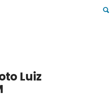
to Luiz
M