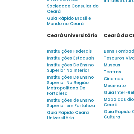
Infraestrutur
Sociedade Consular do
Ceará
Guia Rápido Brasil e
Mundo no Ceará
Ceará Universitário
Ceará da C
Instituições Federais
Bens Tomba
Instituições Estaduais
Tesouros Viv
Instituições De Ensino
Museus
Superior No Interior
Teatros
Instituições De Ensino
Cinemas
Superior Na Região
Mecenato
Metropolitana De
Guia Inter-Re
Fortaleza
Mapa das dio
Instituições de Ensino
Ceará
Superior em Fortaleza
Guia Rápido 
Guia Rápido Ceará
Cultura
Universitário