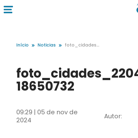
Início
Noticias
foto_cidades
_220428_feiri
nha_beira_ma
r-18650732
foto_cidades_220
18650732
09:29 | 05 de nov de
Autor:
2024