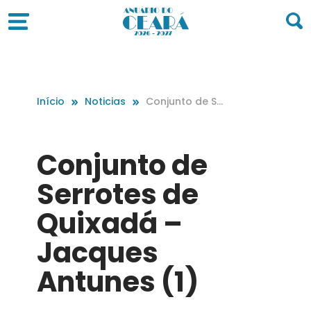
Início
Noticias
Conjunto de Se
rrotes de Quixa
dá – Jacques A
ntunes (1)
Conjunto de
Serrotes de
Quixadá –
Jacques
Antunes (1)