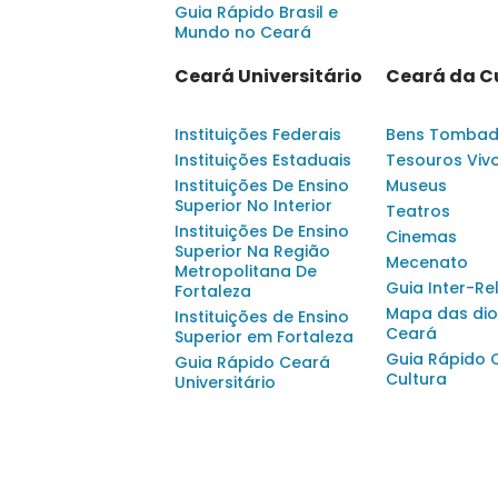
Guia Rápido Brasil e
Mundo no Ceará
Ceará Universitário
Ceará da C
Instituições Federais
Bens Tomba
Instituições Estaduais
Tesouros Viv
Instituições De Ensino
Museus
Superior No Interior
Teatros
Instituições De Ensino
Cinemas
Superior Na Região
Mecenato
Metropolitana De
Guia Inter-Re
Fortaleza
Mapa das dio
Instituições de Ensino
Ceará
Superior em Fortaleza
Guia Rápido 
Guia Rápido Ceará
Cultura
Universitário