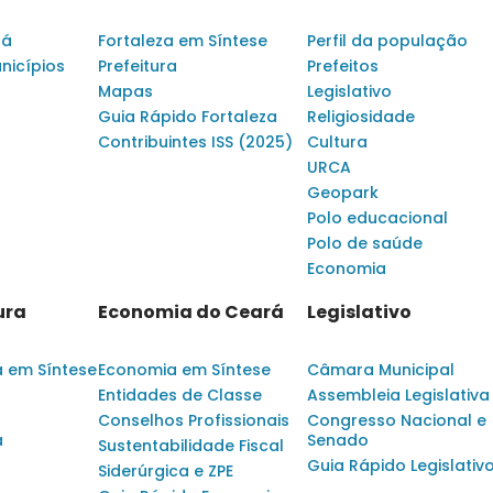
rá
Fortaleza em Síntese
Perfil da população
nicípios
Prefeitura
Prefeitos
Mapas
Legislativo
Guia Rápido Fortaleza
Religiosidade
Contribuintes ISS (2025)
Cultura
URCA
Geopark
Polo educacional
Polo de saúde
Economia
ura
Economia do Ceará
Legislativo
a em Síntese
Economia em Síntese
Câmara Municipal
Entidades de Classe
Assembleia Legislativa
Conselhos Profissionais
Congresso Nacional e
a
Senado
Sustentabilidade Fiscal
Guia Rápido Legislativ
Siderúrgica e ZPE