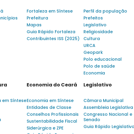
rá
Fortaleza em Síntese
Perfil da população
nicípios
Prefeitura
Prefeitos
Mapas
Legislativo
Guia Rápido Fortaleza
Religiosidade
Contribuintes ISS (2025)
Cultura
URCA
Geopark
Polo educacional
Polo de saúde
Economia
ura
Economia do Ceará
Legislativo
a em Síntese
Economia em Síntese
Câmara Municipal
Entidades de Classe
Assembleia Legislativa
Conselhos Profissionais
Congresso Nacional e
a
Senado
Sustentabilidade Fiscal
Guia Rápido Legislativ
Siderúrgica e ZPE