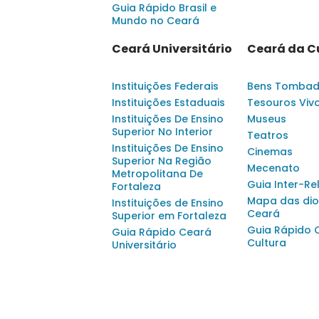
Guia Rápido Brasil e
Mundo no Ceará
Ceará Universitário
Ceará da C
Instituições Federais
Bens Tomba
Instituições Estaduais
Tesouros Viv
Instituições De Ensino
Museus
Superior No Interior
Teatros
Instituições De Ensino
Cinemas
Superior Na Região
Mecenato
Metropolitana De
Guia Inter-Re
Fortaleza
Mapa das dio
Instituições de Ensino
Ceará
Superior em Fortaleza
Guia Rápido 
Guia Rápido Ceará
Cultura
Universitário