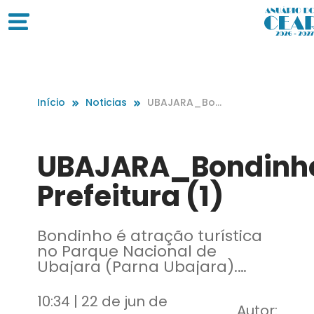
Início
Noticias
UBAJARA_Bon
dinho_Foto_Di
vulgação Prefe
itura (1)
UBAJARA_Bondinh
Prefeitura (1)
Bondinho é atração turística
no Parque Nacional de
Ubajara (Parna Ubajara).
Prefeitura de Ubajara
10:34 | 22 de jun de
Autor: