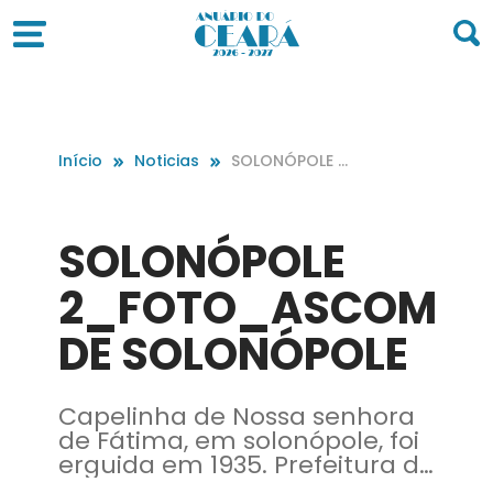
Início
Noticias
SOLONÓPOLE 2
_FOTO_ASCO
M DE SOLONÓP
OLE
SOLONÓPOLE
2_FOTO_ASCOM
DE SOLONÓPOLE
Capelinha de Nossa senhora
de Fátima, em solonópole, foi
erguida em 1935. Prefeitura de
Solonópole