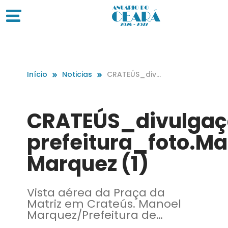
Início
Noticias
CRATEÚS_divul
gaçao-prefeit
ura_foto.Mano
el Marquez (1)
CRATEÚS_divulgaç
prefeitura_foto.Ma
Marquez (1)
Vista aérea da Praça da
Matriz em Crateús. Manoel
Marquez/Prefeitura de
Crateús