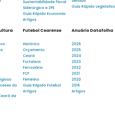
a
Senado
Sustentabilidade Fiscal
Guia Rápido Legislativ
Siderúrgica e ZPE
Guia Rápido Economia
Artigos
ultura
Futebol Cearense
Anuário Datafolha
dos
Histórico
2026
os
Orçamento
2025
Ceará
2024
Fortaleza
2023
Ferroviário
2022
FCF
2021
ligioso
Feminino
2020
ceses do
Guia Rápido Futebol
2016
Artigos
Artigos
Ceará da