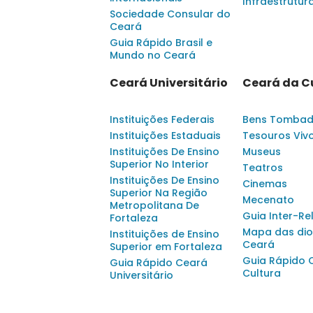
Infraestrutur
Sociedade Consular do
Ceará
Guia Rápido Brasil e
Mundo no Ceará
Ceará Universitário
Ceará da C
Instituições Federais
Bens Tomba
Instituições Estaduais
Tesouros Viv
Instituições De Ensino
Museus
Superior No Interior
Teatros
Instituições De Ensino
Cinemas
Superior Na Região
Mecenato
Metropolitana De
Guia Inter-Re
Fortaleza
Mapa das dio
Instituições de Ensino
Ceará
Superior em Fortaleza
Guia Rápido 
Guia Rápido Ceará
Cultura
Universitário