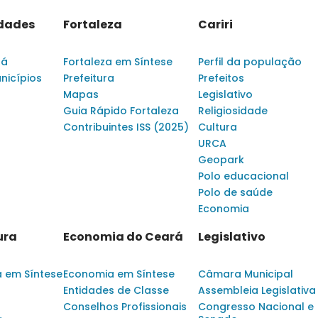
idades
Fortaleza
Cariri
rá
Fortaleza em Síntese
Perfil da população
nicípios
Prefeitura
Prefeitos
Mapas
Legislativo
Guia Rápido Fortaleza
Religiosidade
Contribuintes ISS (2025)
Cultura
URCA
Geopark
Polo educacional
Polo de saúde
Economia
ura
Economia do Ceará
Legislativo
a em Síntese
Economia em Síntese
Câmara Municipal
Entidades de Classe
Assembleia Legislativa
Conselhos Profissionais
Congresso Nacional e