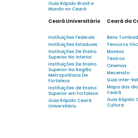
Guia Rápido Brasil e
Mundo no Ceará
Ceará Universitário
Ceará da C
Instituições Federais
Bens Tomba
Instituições Estaduais
Tesouros Viv
Instituições De Ensino
Museus
Superior No Interior
Teatros
Instituições De Ensino
Cinemas
Superior Na Região
Mecenato
Metropolitana De
Guia Inter-Re
Fortaleza
Mapa das dio
Instituições de Ensino
Ceará
Superior em Fortaleza
Guia Rápido 
Guia Rápido Ceará
Cultura
Universitário