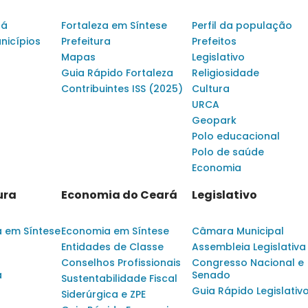
rá
Fortaleza em Síntese
Perfil da população
nicípios
Prefeitura
Prefeitos
Mapas
Legislativo
Guia Rápido Fortaleza
Religiosidade
Contribuintes ISS (2025)
Cultura
URCA
Geopark
Polo educacional
Polo de saúde
Economia
ura
Economia do Ceará
Legislativo
a em Síntese
Economia em Síntese
Câmara Municipal
Entidades de Classe
Assembleia Legislativa
Conselhos Profissionais
Congresso Nacional e
a
Senado
Sustentabilidade Fiscal
Guia Rápido Legislativ
Siderúrgica e ZPE