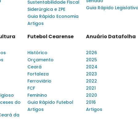
a
Senado
Sustentabilidade Fiscal
Guia Rápido Legislativ
Siderúrgica e ZPE
Guia Rápido Economia
Artigos
ultura
Futebol Cearense
Anuário Datafolha
dos
Histórico
2026
os
Orçamento
2025
Ceará
2024
Fortaleza
2023
Ferroviário
2022
FCF
2021
ligioso
Feminino
2020
ceses do
Guia Rápido Futebol
2016
Artigos
Artigos
Ceará da