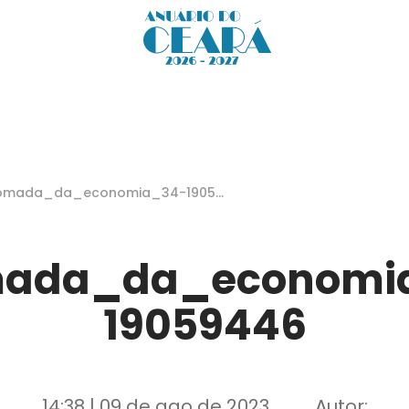
tomada_da_economia_34-19059
6
mada_da_economi
19059446
14:38 | 09 de ago de 2023
Autor: