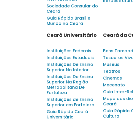
Infraestrutur
Sociedade Consular do
Ceará
Guia Rápido Brasil e
Mundo no Ceará
Ceará Universitário
Ceará da C
Instituições Federais
Bens Tomba
Instituições Estaduais
Tesouros Viv
Instituições De Ensino
Museus
Superior No Interior
Teatros
Instituições De Ensino
Cinemas
Superior Na Região
Mecenato
Metropolitana De
Guia Inter-Re
Fortaleza
Mapa das dio
Instituições de Ensino
Ceará
Superior em Fortaleza
Guia Rápido 
Guia Rápido Ceará
Cultura
Universitário