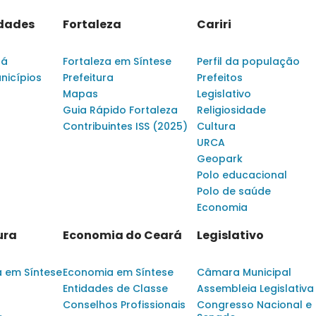
idades
Fortaleza
Cariri
rá
Fortaleza em Síntese
Perfil da população
nicípios
Prefeitura
Prefeitos
Mapas
Legislativo
Guia Rápido Fortaleza
Religiosidade
Contribuintes ISS (2025)
Cultura
URCA
Geopark
Polo educacional
Polo de saúde
Economia
ura
Economia do Ceará
Legislativo
a em Síntese
Economia em Síntese
Câmara Municipal
Entidades de Classe
Assembleia Legislativa
Conselhos Profissionais
Congresso Nacional e