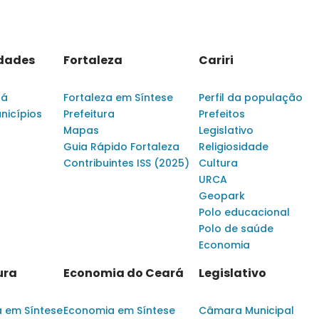
idades
Fortaleza
Cariri
rá
Fortaleza em Síntese
Perfil da população
nicípios
Prefeitura
Prefeitos
Mapas
Legislativo
Guia Rápido Fortaleza
Religiosidade
Contribuintes ISS (2025)
Cultura
URCA
Geopark
Polo educacional
Polo de saúde
Economia
ura
Economia do Ceará
Legislativo
a em Síntese
Economia em Síntese
Câmara Municipal