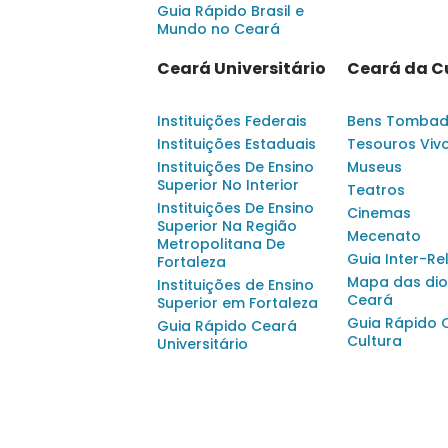
Guia Rápido Brasil e
Mundo no Ceará
Ceará Universitário
Ceará da C
Instituições Federais
Bens Tomba
Instituições Estaduais
Tesouros Viv
Instituições De Ensino
Museus
Superior No Interior
Teatros
Instituições De Ensino
Cinemas
Superior Na Região
Mecenato
Metropolitana De
Guia Inter-Re
Fortaleza
Mapa das dio
Instituições de Ensino
Ceará
Superior em Fortaleza
Guia Rápido 
Guia Rápido Ceará
Cultura
Universitário