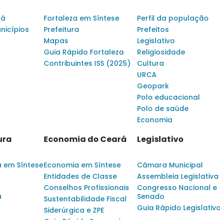
rá
Fortaleza em Síntese
Perfil da população
nicípios
Prefeitura
Prefeitos
Mapas
Legislativo
Guia Rápido Fortaleza
Religiosidade
Contribuintes ISS (2025)
Cultura
URCA
Geopark
Polo educacional
Polo de saúde
Economia
ura
Economia do Ceará
Legislativo
a em Síntese
Economia em Síntese
Câmara Municipal
Entidades de Classe
Assembleia Legislativa
Conselhos Profissionais
Congresso Nacional e
a
Senado
Sustentabilidade Fiscal
Guia Rápido Legislativ
Siderúrgica e ZPE