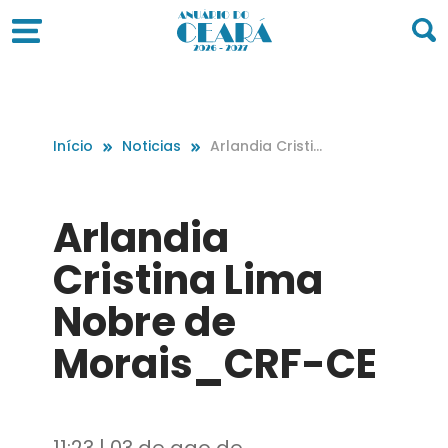
Início
Noticias
Arlandia Cristin
a Lima Nobre d
e Morais_CRF-
CE
Arlandia
Cristina Lima
Nobre de
Morais_CRF-CE