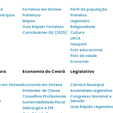
rá
Fortaleza em Síntese
Perfil da população
nicípios
Prefeitura
Prefeitos
Mapas
Legislativo
Guia Rápido Fortaleza
Religiosidade
Contribuintes ISS (2025)
Cultura
URCA
Geopark
Polo educacional
Polo de saúde
Economia
ura
Economia do Ceará
Legislativo
a em Síntese
Economia em Síntese
Câmara Municipal
Entidades de Classe
Assembleia Legislativa
Conselhos Profissionais
Congresso Nacional e
a
Senado
Sustentabilidade Fiscal
Guia Rápido Legislativ
Siderúrgica e ZPE