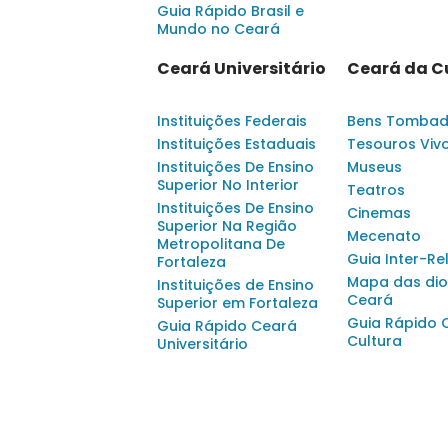
Guia Rápido Brasil e
Mundo no Ceará
Ceará Universitário
Ceará da C
Instituições Federais
Bens Tomba
Instituições Estaduais
Tesouros Viv
Instituições De Ensino
Museus
Superior No Interior
Teatros
Instituições De Ensino
Cinemas
Superior Na Região
Mecenato
Metropolitana De
Guia Inter-Re
Fortaleza
Mapa das dio
Instituições de Ensino
Ceará
Superior em Fortaleza
Guia Rápido 
Guia Rápido Ceará
Cultura
Universitário