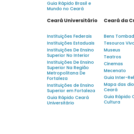
Guia Rápido Brasil e
Mundo no Ceará
Ceará Universitário
Ceará da C
Instituições Federais
Bens Tomba
Instituições Estaduais
Tesouros Viv
Instituições De Ensino
Museus
Superior No Interior
Teatros
Instituições De Ensino
Cinemas
Superior Na Região
Mecenato
Metropolitana De
Guia Inter-Re
Fortaleza
Mapa das dio
Instituições de Ensino
Ceará
Superior em Fortaleza
Guia Rápido 
Guia Rápido Ceará
Cultura
Universitário