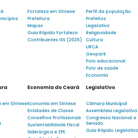
rá
Fortaleza em Síntese
Perfil da população
nicípios
Prefeitura
Prefeitos
Mapas
Legislativo
Guia Rápido Fortaleza
Religiosidade
Contribuintes ISS (2025)
Cultura
URCA
Geopark
Polo educacional
Polo de saúde
Economia
ura
Economia do Ceará
Legislativo
a em Síntese
Economia em Síntese
Câmara Municipal
Entidades de Classe
Assembleia Legislativa
Conselhos Profissionais
Congresso Nacional e
a
Senado
Sustentabilidade Fiscal
Guia Rápido Legislativ
Siderúrgica e ZPE