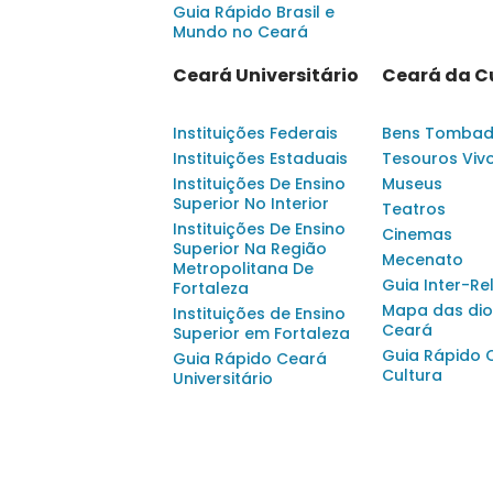
Guia Rápido Brasil e
Mundo no Ceará
Ceará Universitário
Ceará da C
Instituições Federais
Bens Tomba
Instituições Estaduais
Tesouros Viv
Instituições De Ensino
Museus
Superior No Interior
Teatros
Instituições De Ensino
Cinemas
Superior Na Região
Mecenato
Metropolitana De
Guia Inter-Re
Fortaleza
Mapa das dio
Instituições de Ensino
Ceará
Superior em Fortaleza
Guia Rápido 
Guia Rápido Ceará
Cultura
Universitário