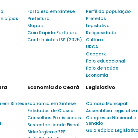
rá
Fortaleza em Síntese
Perfil da população
nicípios
Prefeitura
Prefeitos
Mapas
Legislativo
Guia Rápido Fortaleza
Religiosidade
Contribuintes ISS (2025)
Cultura
URCA
Geopark
Polo educacional
Polo de saúde
Economia
ura
Economia do Ceará
Legislativo
a em Síntese
Economia em Síntese
Câmara Municipal
Entidades de Classe
Assembleia Legislativa
Conselhos Profissionais
Congresso Nacional e
a
Senado
Sustentabilidade Fiscal
Guia Rápido Legislativ
Siderúrgica e ZPE