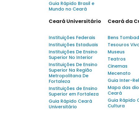
Guia Rápido Brasil e
Mundo no Ceará
Ceará Universitário
Ceará da C
Instituições Federais
Bens Tomba
Instituições Estaduais
Tesouros Viv
Instituições De Ensino
Museus
Superior No Interior
Teatros
Instituições De Ensino
Cinemas
Superior Na Região
Mecenato
Metropolitana De
Guia Inter-Re
Fortaleza
Mapa das dio
Instituições de Ensino
Ceará
Superior em Fortaleza
Guia Rápido 
Guia Rápido Ceará
Cultura
Universitário