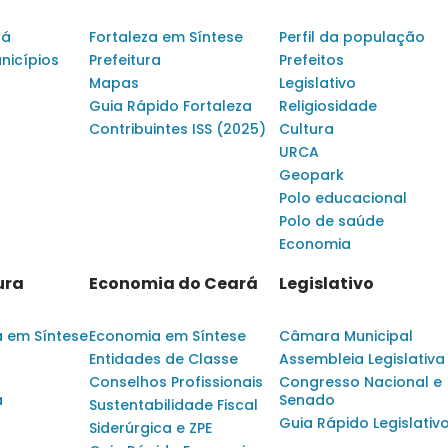
rá
Fortaleza em Síntese
Perfil da população
nicípios
Prefeitura
Prefeitos
Mapas
Legislativo
Guia Rápido Fortaleza
Religiosidade
Contribuintes ISS (2025)
Cultura
URCA
Geopark
Polo educacional
Polo de saúde
Economia
ura
Economia do Ceará
Legislativo
a em Síntese
Economia em Síntese
Câmara Municipal
Entidades de Classe
Assembleia Legislativa
Conselhos Profissionais
Congresso Nacional e
a
Senado
Sustentabilidade Fiscal
Guia Rápido Legislativ
Siderúrgica e ZPE