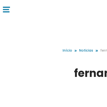
Início
Noticias
fer
_D
ferna