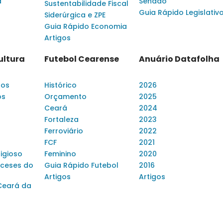
a
Senado
Sustentabilidade Fiscal
Guia Rápido Legislativ
Siderúrgica e ZPE
Guia Rápido Economia
Artigos
ultura
Futebol Cearense
Anuário Datafolha
dos
Histórico
2026
os
Orçamento
2025
Ceará
2024
Fortaleza
2023
Ferroviário
2022
FCF
2021
ligioso
Feminino
2020
ceses do
Guia Rápido Futebol
2016
Artigos
Artigos
Ceará da