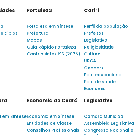
idades
Fortaleza
Cariri
rá
Fortaleza em Síntese
Perfil da população
nicípios
Prefeitura
Prefeitos
Mapas
Legislativo
Guia Rápido Fortaleza
Religiosidade
Contribuintes ISS (2025)
Cultura
URCA
Geopark
Polo educacional
Polo de saúde
Economia
ura
Economia do Ceará
Legislativo
a em Síntese
Economia em Síntese
Câmara Municipal
Entidades de Classe
Assembleia Legislativa
Conselhos Profissionais
Congresso Nacional e