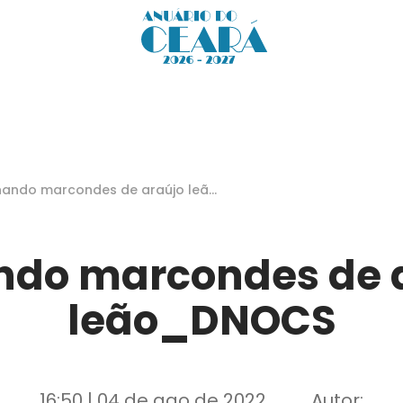
nando marcondes de araújo leão
NOCS
ndo marcondes de 
leão_DNOCS
16:50 | 04 de ago de 2022
Autor: