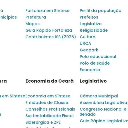
rá
Fortaleza em Síntese
Perfil da população
nicípios
Prefeitura
Prefeitos
Mapas
Legislativo
Guia Rápido Fortaleza
Religiosidade
Contribuintes ISS (2025)
Cultura
URCA
Geopark
Polo educacional
Polo de saúde
Economia
ura
Economia do Ceará
Legislativo
a em Síntese
Economia em Síntese
Câmara Municipal
Entidades de Classe
Assembleia Legislativa
Conselhos Profissionais
Congresso Nacional e
a
Senado
Sustentabilidade Fiscal
Guia Rápido Legislativ
Siderúrgica e ZPE