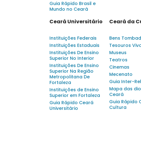
Guia Rápido Brasil e
Mundo no Ceará
Ceará Universitário
Ceará da C
Instituições Federais
Bens Tomba
Instituições Estaduais
Tesouros Viv
Instituições De Ensino
Museus
Superior No Interior
Teatros
Instituições De Ensino
Cinemas
Superior Na Região
Mecenato
Metropolitana De
Guia Inter-Re
Fortaleza
Mapa das dio
Instituições de Ensino
Ceará
Superior em Fortaleza
Guia Rápido 
Guia Rápido Ceará
Cultura
Universitário