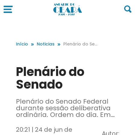
Início
Noticias
Plenário do Sen
ado
Plenário do
Senado
Plenário do Senado Federal
durante sessão deliberativa
ordinária. Ordem do dia. Em
pronunciamento, à bancada,
senador Cid Gomes (PDT-CE).
20:21 | 24 de jun de
Autor:
Foto: Roque de Sá/Agência