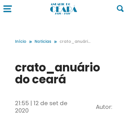
Início
Noticias
crato_anuário
do ceará
crato_anuário
do ceará
21:55 | 12 de set de
Autor:
2020