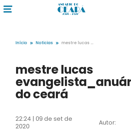
Início
Noticias
mestre lucas e
vangelista_an
uário do ceará
mestre lucas
evangelista_anuár
do ceará
22:24 | 09 de set de
Autor:
2020