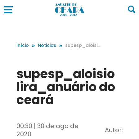
Início
Noticias
supesp_aloisio
lira_anuário d
o ceará
supesp_aloisio
lira_anuário do
ceará
00:30 | 30 de ago de
Autor:
2020