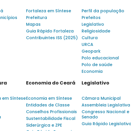
rá
Fortaleza em Síntese
Perfil da população
nicípios
Prefeitura
Prefeitos
Mapas
Legislativo
Guia Rápido Fortaleza
Religiosidade
Contribuintes ISS (2025)
Cultura
URCA
Geopark
Polo educacional
Polo de saúde
Economia
ura
Economia do Ceará
Legislativo
a em Síntese
Economia em Síntese
Câmara Municipal
Entidades de Classe
Assembleia Legislativa
Conselhos Profissionais
Congresso Nacional e
a
Senado
Sustentabilidade Fiscal
Guia Rápido Legislativ
Siderúrgica e ZPE