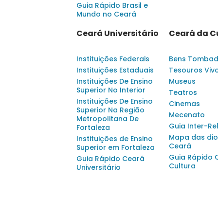
Guia Rápido Brasil e
Mundo no Ceará
Ceará Universitário
Ceará da C
Instituições Federais
Bens Tomba
Instituições Estaduais
Tesouros Viv
Instituições De Ensino
Museus
Superior No Interior
Teatros
Instituições De Ensino
Cinemas
Superior Na Região
Mecenato
Metropolitana De
Guia Inter-Re
Fortaleza
Mapa das dio
Instituições de Ensino
Ceará
Superior em Fortaleza
Guia Rápido 
Guia Rápido Ceará
Cultura
Universitário