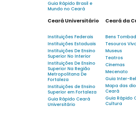
Guia Rápido Brasil e
Mundo no Ceará
Ceará Universitário
Ceará da C
Instituições Federais
Bens Tomba
Instituições Estaduais
Tesouros Viv
Instituições De Ensino
Museus
Superior No Interior
Teatros
Instituições De Ensino
Cinemas
Superior Na Região
Mecenato
Metropolitana De
Guia Inter-Re
Fortaleza
Mapa das dio
Instituições de Ensino
Ceará
Superior em Fortaleza
Guia Rápido 
Guia Rápido Ceará
Cultura
Universitário