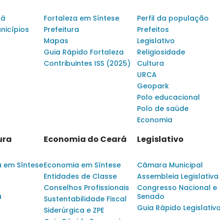
rá
Fortaleza em Síntese
Perfil da população
nicípios
Prefeitura
Prefeitos
Mapas
Legislativo
Guia Rápido Fortaleza
Religiosidade
Contribuintes ISS (2025)
Cultura
URCA
Geopark
Polo educacional
Polo de saúde
Economia
ura
Economia do Ceará
Legislativo
a em Síntese
Economia em Síntese
Câmara Municipal
Entidades de Classe
Assembleia Legislativa
Conselhos Profissionais
Congresso Nacional e
a
Senado
Sustentabilidade Fiscal
Guia Rápido Legislativ
Siderúrgica e ZPE